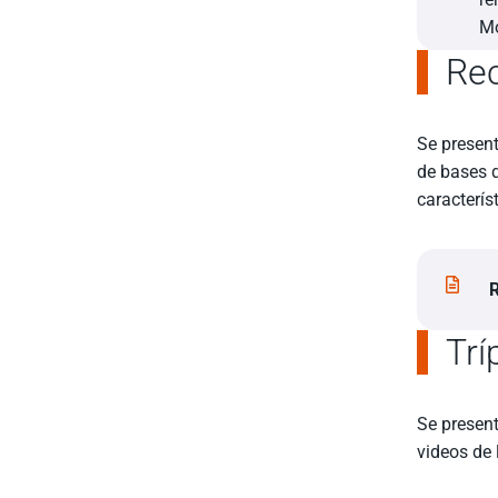
Mo
Rec
Se presen
de bases d
caracterís
R
Trí
Se present
videos de 