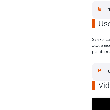
T
Uso
Se explica
académicos
plataforma
U
Vid