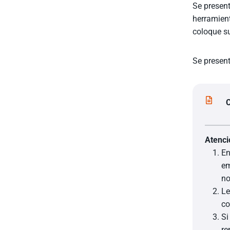
Se present
herramient
coloque su
Se present
C
Atenci
En
em
no
Le
co
Si
re