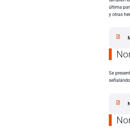
última par
y otras h
M
No
Se present
señalándos
No