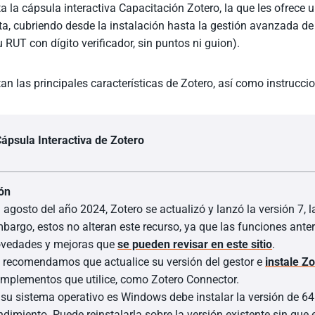
a la cápsula interactiva Capacitación Zotero, la que les ofrece 
a, cubriendo desde la instalación hasta la gestión avanzada de
 RUT con dígito verificador, sin puntos ni guion).
an las principales características de Zotero, así como instrucc
ápsula Interactiva de Zotero
ón
 agosto del año 2024, Zotero se actualizó y lanzó la versión 7, 
bargo, estos no alteran este recurso, ya que las funciones ante
vedades y mejoras que
se pueden revisar en este sitio
.
 recomendamos que actualice su versión del gestor e
instale Zo
mplementos que utilice, como Zotero Connector.
 su sistema operativo es Windows debe instalar la versión de 64
ndimiento. Puede reinstalarla sobre la versión existente sin que 