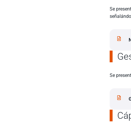
Se present
señalándos
Ges
Se present
G
Cáp