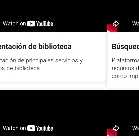
ntación de biblioteca
Búsqued
tación de principales servicios y
Plataforma
os de biblioteca
recursos d
como imp