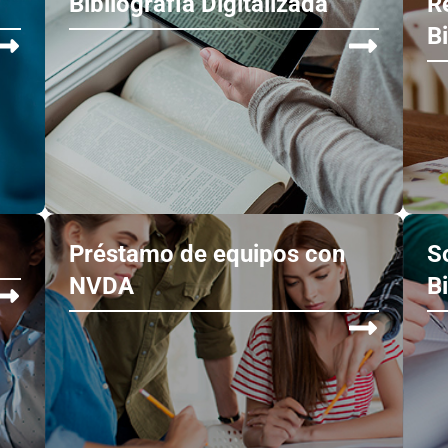
Bibliografía Digitalizada
R
B
Préstamo de equipos con
S
NVDA
B