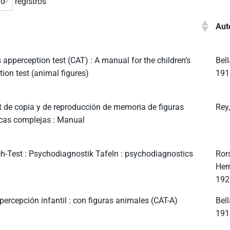
registros
Aut
s apperception test (CAT) : A manual for the children’s
Bell
ion test (animal figures)
191
t de copia y de reproducción de memoria de figuras
Rey
cas complejas : Manual
h-Test : Psychodiagnostik Tafeln : psychodiagnostics
Ror
Her
192
percepción infantil : con figuras animales (CAT-A)
Bell
191