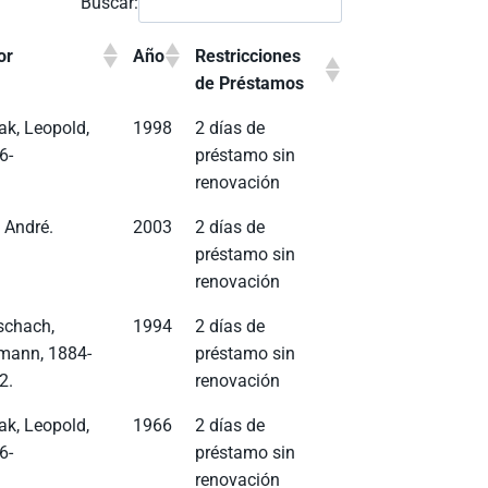
Buscar:
or
Año
Restricciones
de Préstamos
ak, Leopold,
1998
2 días de
6-
préstamo sin
renovación
, André.
2003
2 días de
préstamo sin
renovación
schach,
1994
2 días de
mann, 1884-
préstamo sin
2.
renovación
ak, Leopold,
1966
2 días de
6-
préstamo sin
renovación