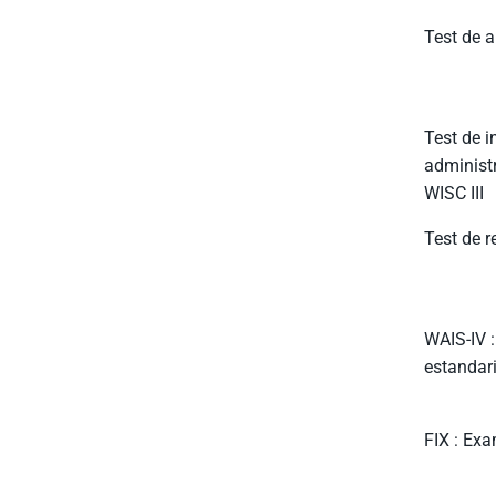
Test de a
Test de i
administ
WISC III
Test de r
WAIS-IV :
estandar
FIX : Exa