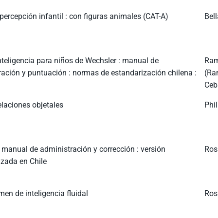
percepción infantil : con figuras animales (CAT-A)
Bel
nteligencia para niños de Wechsler : manual de
Ram
ración y puntuación : normas de estandarización chilena :
(Ra
Ceb
elaciones objetales
Phil
 manual de administración y corrección : versión
Ros
izada en Chile
men de inteligencia fluidal
Ros