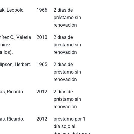
lak, Leopold
1966
2 días de
préstamo sin
renovación
írez C., Valeria
2010
2 días de
mírez
préstamo sin
allos).
renovación
lipson, Herbert.
1965
2 días de
préstamo sin
renovación
as, Ricardo.
2012
2 días de
préstamo sin
renovación
as, Ricardo.
2012
préstamo por 1
día solo al
docente del ramo