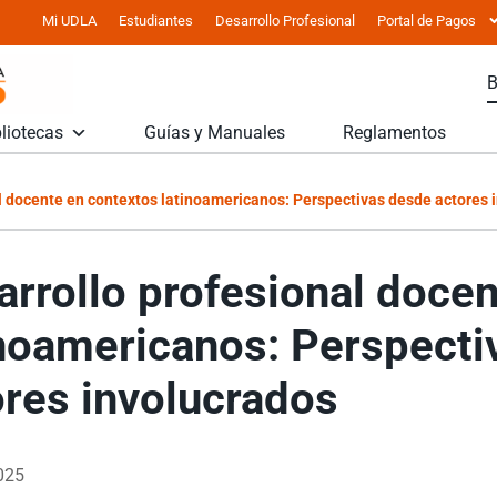
Mi UDLA
Estudiantes
Desarrollo Profesional
Portal de Pagos
liotecas
Guías y Manuales
Reglamentos
l docente en contextos latinoamericanos: Perspectivas desde actores 
arrollo profesional doce
inoamericanos: Perspecti
ores involucrados
2025