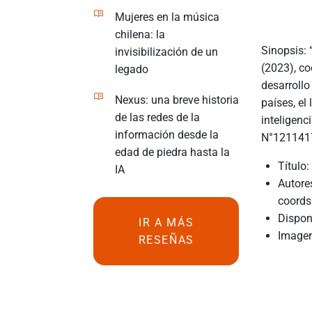
Mujeres en la música
chilena: la
Sinopsis: 
invisibilización de un
(2023), co
legado
desarrollo
Nexus: una breve historia
países, el
de las redes de la
inteligenc
información desde la
N°121141
edad de piedra hasta la
Título
IA
Autore
coords
Dispon
IR A MÁS
Imagen
RESEÑAS